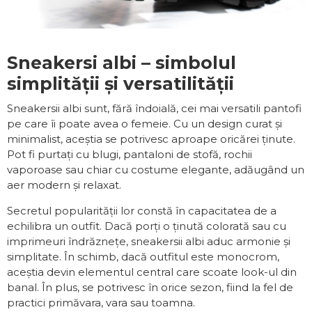
Sneakersi albi – simbolul
simplității și versatilității
Sneakersii albi sunt, fără îndoială, cei mai versatili pantofi
pe care îi poate avea o femeie. Cu un design curat și
minimalist, aceștia se potrivesc aproape oricărei ținute.
Pot fi purtați cu blugi, pantaloni de stofă, rochii
vaporoase sau chiar cu costume elegante, adăugând un
aer modern și relaxat.
Secretul popularității lor constă în capacitatea de a
echilibra un outfit. Dacă porți o ținută colorată sau cu
imprimeuri îndrăznețe, sneakersii albi aduc armonie și
simplitate. În schimb, dacă outfitul este monocrom,
aceștia devin elementul central care scoate look-ul din
banal. În plus, se potrivesc în orice sezon, fiind la fel de
practici primăvara, vara sau toamna.