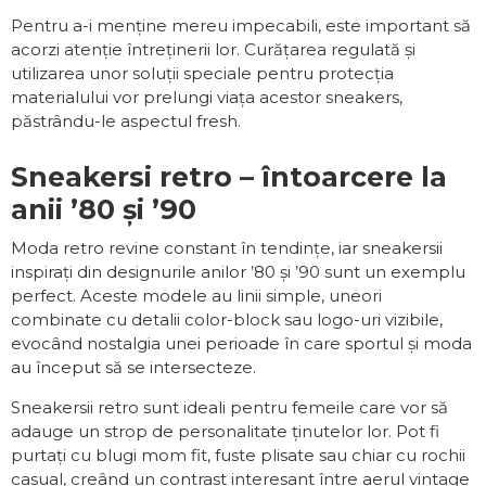
Pentru a-i menține mereu impecabili, este important să
acorzi atenție întreținerii lor. Curățarea regulată și
utilizarea unor soluții speciale pentru protecția
materialului vor prelungi viața acestor sneakers,
păstrându-le aspectul fresh.
Sneakersi retro – întoarcere la
anii ’80 și ’90
Moda retro revine constant în tendințe, iar sneakersii
inspirați din designurile anilor ’80 și ’90 sunt un exemplu
perfect. Aceste modele au linii simple, uneori
combinate cu detalii color-block sau logo-uri vizibile,
evocând nostalgia unei perioade în care sportul și moda
au început să se intersecteze.
Sneakersii retro sunt ideali pentru femeile care vor să
adauge un strop de personalitate ținutelor lor. Pot fi
purtați cu blugi mom fit, fuste plisate sau chiar cu rochii
casual, creând un contrast interesant între aerul vintage