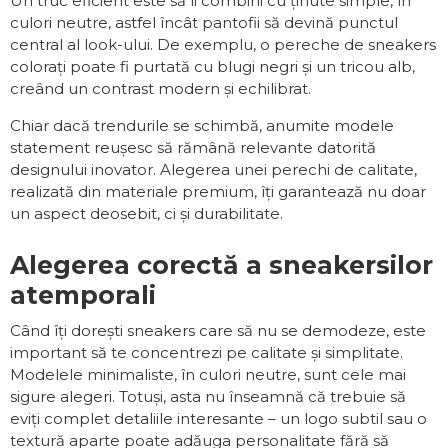
Un truc eficient este să îi combini cu ținute simple, în
culori neutre, astfel încât pantofii să devină punctul
central al look-ului. De exemplu, o pereche de sneakers
colorați poate fi purtată cu blugi negri și un tricou alb,
creând un contrast modern și echilibrat.
Chiar dacă trendurile se schimbă, anumite modele
statement reușesc să rămână relevante datorită
designului inovator. Alegerea unei perechi de calitate,
realizată din materiale premium, îți garantează nu doar
un aspect deosebit, ci și durabilitate.
Alegerea corectă a sneakersilor
atemporali
Când îți dorești sneakers care să nu se demodeze, este
important să te concentrezi pe calitate și simplitate.
Modelele minimaliste, în culori neutre, sunt cele mai
sigure alegeri. Totuși, asta nu înseamnă că trebuie să
eviți complet detaliile interesante – un logo subtil sau o
textură aparte poate adăuga personalitate fără să