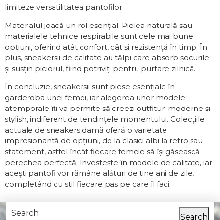
limiteze versatilitatea pantofilor.
Materialul joacă un rol esențial. Pielea naturală sau
materialele tehnice respirabile sunt cele mai bune
opțiuni, oferind atât confort, cât și rezistență în timp. În
plus, sneakersii de calitate au tălpi care absorb șocurile
și susțin piciorul, fiind potriviți pentru purtare zilnică.
În concluzie, sneakersii sunt piese esențiale în
garderoba unei femei, iar alegerea unor modele
atemporale îți va permite să creezi outfituri moderne și
stylish, indiferent de tendințele momentului. Colecțiile
actuale de sneakers damă oferă o varietate
impresionantă de opțiuni, de la clasici albi la retro sau
statement, astfel încât fiecare femeie să își găsească
perechea perfectă. Investește în modele de calitate, iar
acești pantofi vor rămâne alături de tine ani de zile,
completând cu stil fiecare pas pe care îl faci.
Search
Search